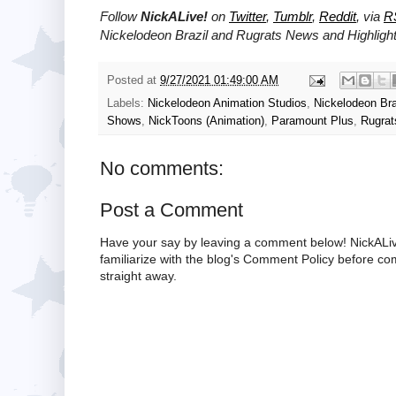
Follow
NickALive!
on
Twitter
,
Tumblr
,
Reddit
, via
R
Nickelodeon Brazil and Rugrats News and Highlight
Posted at
9/27/2021 01:49:00 AM
Labels:
Nickelodeon Animation Studios
,
Nickelodeon Bra
Shows
,
NickToons (Animation)
,
Paramount Plus
,
Rugrat
No comments:
Post a Comment
Have your say by leaving a comment below! NickALiv
familiarize with the blog's Comment Policy before 
straight away.