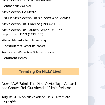
Nickelodeon Ooze News Archive
Contact NickALive!
Nickelodeon TV Media
List Of Nickelodeon UK's Shows And Movies
Nickelodeon UK Timeline (1993-2003)
Nickelodeon UK Launch Schedule - 1st
September 1993 (1/9/1993)
Planet Nickelodeon Roadmap
Ghostbusters: Afterlife News
Aweslime Websites & References
Comment Policy
Trending On NickALive!
New 'PAW Patrol: The Dino Movie' Toys, Apparel
and Games Roll Out Ahead of Film's Release
August 2026 on Nickelodeon USA | Premiere
Highlights