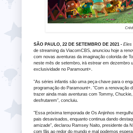
Créd
SÃO PAULO, 22 DE SETEMBRO DE 2021 -
Eles 
de streaming da ViacomCBS, anunciou hoje a reno
com novas aventuras da imaginação colorida de Tomm
neste mês de setembro, irá estrear em dezembro u
exclusividade no Paramount+.
"As séries infantis são uma peça-chave para o eng
programação do Paramount+. "Com a renovação d
trazer ainda mais aventuras com Tommy, Chuckie, A
desfrutarem", concluiu.
"Essa próxima temporada de Os Anjinhos mergulhar
pais desavisados, enquanto continua dando destaque
amizade", declarou Ramsey Naito, presidente da N
com fãs ao redor do mundo e mal podemos esperar p