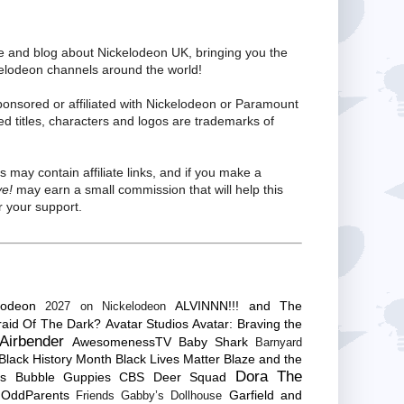
te and blog about Nickelodeon UK, bringing you the
kelodeon channels around the world!
ponsored or affiliated with Nickelodeon or Paramount
ed titles, characters and logos are trademarks of
s may contain affiliate links, and if you make a
ve!
may earn a small commission that will help this
 your support.
lodeon
ALVINNN!!! and The
2027 on Nickelodeon
raid Of The Dark?
Avatar Studios
Avatar: Braving the
Airbender
AwesomenessTV
Baby Shark
Barnyard
Black History Month
Black Lives Matter
Blaze and the
Dora The
es
Bubble Guppies
CBS
Deer Squad
 OddParents
Garfield and
Friends
Gabby’s Dollhouse