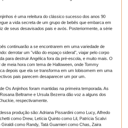
njinhos é uma releitura do clássico sucesso dos anos 90
segue a vida secreta de um grupo de bebês que embarca em
iz de seus desavisados pais e avós. Posteriormente, a série
ebês continuarão a se encontrarem em uma variedade de
o: derrotar um "vilão do espaço sideral", viajar pelo corpo
para destruir Angélica fora da pré-escola, e muito mais. O
ial de meia hora com tema de Halloween, onde Tommy
élica depois que ela se transforma em um lobisomem em uma
ectivos pais parecem desaparecer um por um.
 de Os Anjinhos foram mantidas na primeira temporada. As
o, Rosana Beltrame e Ursula Bezerra dão voz a alguns dos
Chuckie, respectivamente.
essa produção são: Adriana Pissardini como Lucy, Alfredo
hetti como Drew, Letícia Quinto como Lil, Patrícia Scalvi
 Giraldi como Randy, Tatá Guarnieri como Chas, Zaira