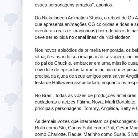
esses personagens amados", apontou.
Do Nickelodeon Animation Studio, o reboot de Os A
que apresenta animações CG coloridas e ricas e 
aventuras reais (e imaginárias) bem debaixo do nar
deve ser exibida no canal linear da Nickelodeon.
Nos novos episódios da primeira temporada, os b
situações usando sua imaginação selvagem, incluind
do pai de Chuckie, embarcar em uma missão ousada 
novo lote de episódios também incluirá um espec
precisa da ajuda de seus amigos para salvar Ang
festa de Halloween assustadora, enquanto os resp
No Brasil, todas as vozes de produções anteriores
dubladoras e atrizes Fátima Noya, Marli Bortolett
principais personagens: Tommy, Angélica, Betty e 
As demais vozes que interpretam os personagens d
Rollo como Stu, Carlos Falat como Phil, Cesar Marc
como Charlotte, Raquel Marinho como Susie, Silvio