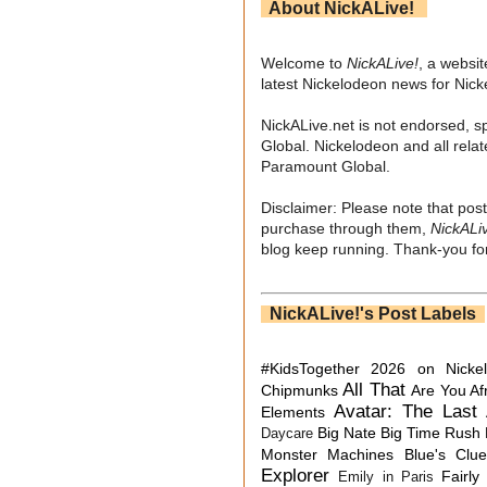
About NickALive!
Welcome to
NickALive!
, a websi
latest Nickelodeon news for Nic
NickALive.net is not endorsed, s
Global. Nickelodeon and all relat
Paramount Global.
Disclaimer: Please note that post
purchase through them,
NickALi
blog keep running. Thank-you for
NickALive!'s Post Labels
#KidsTogether
2026 on Nicke
All That
Chipmunks
Are You Af
Avatar: The Last 
Elements
Big Nate
Big Time Rush
Daycare
Monster Machines
Blue's Clu
Explorer
Fairly
Emily in Paris