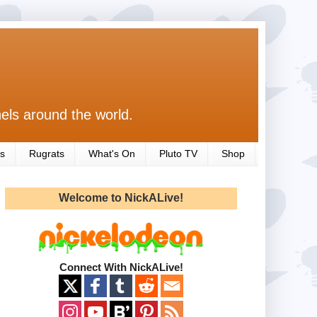
els around the world.
s
Rugrats
What's On
Pluto TV
Shop
Welcome to NickALive!
Connect With NickALive!