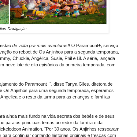
itos: Divulgação
estão de volta pra mais aventuras!!
O Paramount+, serviço
vação do reboot de Os Anjinhos para a segunda temporada,
y, Chuckie, Angélica, Susie, Phil e Lil. A série, lançada
m novo lote de oito episódios da primeira temporada, com
ajamento do Paramount+", disse Tanya Giles, diretora de
e Os Anjinhos para uma segunda temporada, esperamos
ngelica e o resto da turma para as crianças e famílias
á ainda mais fundo na vida secreta dos bebês e de seus
 para os principais temas ao redor da família e da
ickelodeon Animation. "Por 30 anos, Os Anjinhos ressoaram
ara continuar contando histórias originais e frescas com