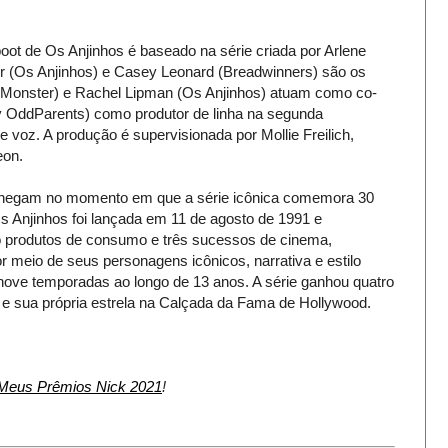
oot de Os Anjinhos é baseado na série criada por Arlene
er (Os Anjinhos) e Casey Leonard (Breadwinners) são os
d Monster) e Rachel Lipman (Os Anjinhos) atuam como co-
ly OddParents) como produtor de linha na segunda
e voz. A produção é supervisionada por Mollie Freilich,
eon.
 chegam no momento em que a série icônica comemora 30
 Os Anjinhos foi lançada em 11 de agosto de 1991 e
 produtos de consumo e três sucessos de cinema,
or meio de seus personagens icônicos, narrativa e estilo
nove temporadas ao longo de 13 anos. A série ganhou quatro
e sua própria estrela na Calçada da Fama de Hollywood.
 Meus Prêmios Nick 2021
!