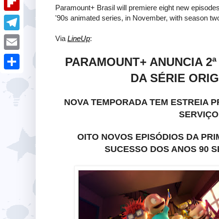
i
k
Paramount+ Brasil will premiere eight new episode
k
a
e
u
'90s animated series, in November, with season two 
t
F
e
t
s
m
l
Via
LineUp
:
d
T
s
t
b
i
I
e
A
E
PARAMOUNT+ ANUNCIA 2ª
l
p
n
l
p
m
DA SÉRIE ORIG
r
S
b
e
p
a
h
o
g
NOVA TEMPORADA TEM ESTREIA PR
i
a
a
SERVIÇO
r
l
r
r
a
OITO NOVOS EPISÓDIOS DA PR
e
d
m
SUCESSO DOS ANOS 90 