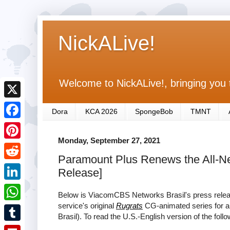
NickALive!
Welcome to NickALive!, bringing you 
X
Dora
KCA 2026
SpongeBob
TMNT
F
Monday, September 27, 2021
a
P
Paramount Plus Renews the All-Ne
c
i
R
Release]
e
n
e
L
b
Below is ViacomCBS Networks Brasil's press rele
t
d
i
service's original
Rugrats
CG-animated series for a
o
W
e
Brasil). To read the U.S.-English version of the foll
d
n
o
h
r
T