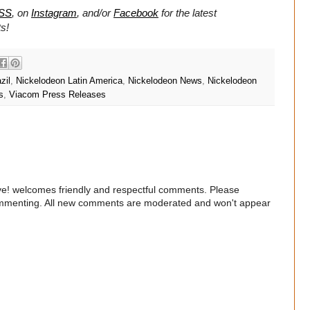
SS
, on
Instagram
, and/or
Facebook
for the latest
s!
zil
,
Nickelodeon Latin America
,
Nickelodeon News
,
Nickelodeon
s
,
Viacom Press Releases
e! welcomes friendly and respectful comments. Please
commenting. All new comments are moderated and won't appear