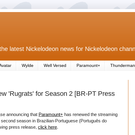
the latest Nickelodeon news for Nickelodeon chann
Avatar
Wylde
Well Versed
Paramount+
Thunderman
w 'Rugrats' for Season 2 [BR-PT Press
ase announcing that
Paramount+
has renewed the streaming
 second season in Brazilian-Portuguese (Português do
owing press release,
click here
.