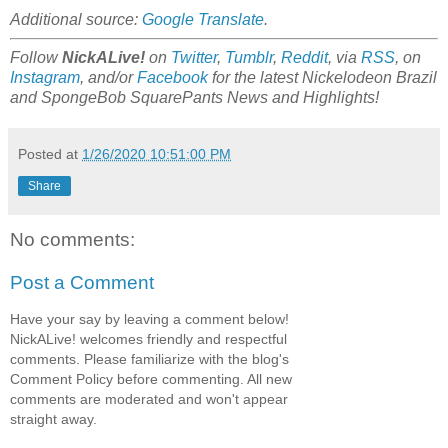
Additional source:
Google Translate
.
Follow
NickALive!
on
Twitter
,
Tumblr
,
Reddit
, via
RSS
, on
Instagram
, and/or
Facebook
for the latest Nickelodeon Brazil
and SpongeBob SquarePants News and Highlights!
Posted at
1/26/2020 10:51:00 PM
Share
No comments:
Post a Comment
Have your say by leaving a comment below!
NickALive! welcomes friendly and respectful
comments. Please familiarize with the blog's
Comment Policy before commenting. All new
comments are moderated and won't appear
straight away.