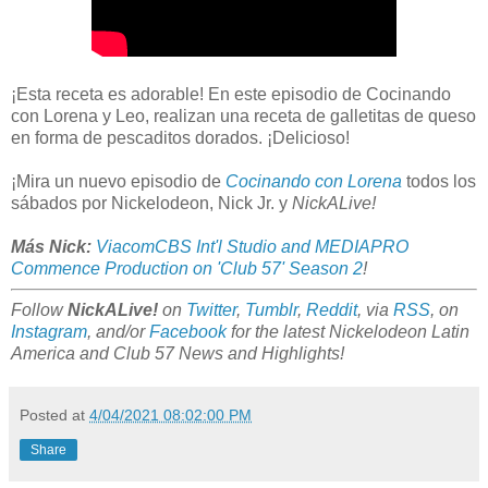
¡Esta receta es adorable! En este episodio de Cocinando
con Lorena y Leo, realizan una receta de galletitas de queso
en forma de pescaditos dorados. ¡Delicioso!
¡Mira un nuevo episodio de
Cocinando con Lorena
todos los
sábados por Nickelodeon, Nick Jr. y
NickALive!
Más Nick:
ViacomCBS Int'l Studio and MEDIAPRO
Commence Production on 'Club 57' Season 2
!
Follow
NickALive!
on
Twitter
,
Tumblr
,
Reddit
, via
RSS
, on
Instagram
, and/or
Facebook
for the latest Nickelodeon Latin
America and Club 57
News and Highlights!
Posted at
4/04/2021 08:02:00 PM
Share