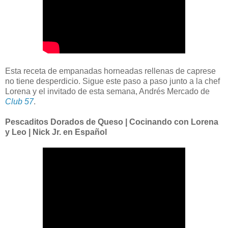
Esta receta de empanadas horneadas rellenas de caprese
no tiene desperdicio. Sigue este paso a paso junto a la chef
Lorena y el invitado de esta semana, Andrés Mercado de
Club 57
.
Pescaditos Dorados de Queso | Cocinando con Lorena
y Leo | Nick Jr. en Español