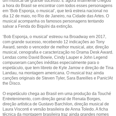
um musical de grande sucesso. E agora finalmente chegou
a hora do Brasil se encontrar com todos esses personagens
em ‘Bob Esponja, o musical’, que terá estreia nacional no
dia 12 de maio, no Rio de Janeiro, na Cidade das Artes. O
musical acompanha os famosos personagens tentando
salvar a Fenda do Biquíni da extinção.
‘Bob Esponja, o musical’ estreou na Broadway em 2017,
com grande sucesso, recebendo 12 indicações ao Tony
Award, sendo o vencedor de melhor musical, ator, direção
musical, cenografia e caracterização no Drama Desk Award.
Lendas como David Bowie, Cindy Lauper e John Legend
compuseram canções inéditas especialmente para o
espetáculo, que tem libreto de Kyle Jarrow e direção de Tina
Landau, na montagem americana. O musical traz ainda
canções originais de Steven Tyler, Sara Bareilles e Panic!At
the Disco.
O espetáculo chega ao Brasil em uma produção da Touché
Entretenimento, com direção geral de Renata Borges,
direção artística de Gustavo Barchilon, direção musical de
Laura Visconti e versão brasileira de Anna Toledo. A ficha
técnica da montagem brasileira traz ainda grandes nomes