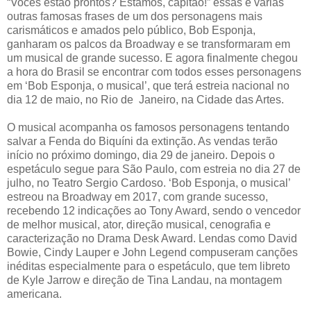
“Vocês estão prontos? Estamos, capitão!” essas e várias
outras famosas frases de um dos personagens mais
carismáticos e amados pelo público, Bob Esponja,
ganharam os palcos da Broadway e se transformaram em
um musical de grande sucesso. E agora finalmente chegou
a hora do Brasil se encontrar com todos esses personagens
em ‘Bob Esponja, o musical’, que terá estreia nacional no
dia 12 de maio, no Rio de Janeiro, na Cidade das Artes.
O musical acompanha os famosos personagens tentando
salvar a Fenda do Biquíni da extinção. As vendas terão
início no próximo domingo, dia 29 de janeiro. Depois o
espetáculo segue para São Paulo, com estreia no dia 27 de
julho, no Teatro Sergio Cardoso. ‘Bob Esponja, o musical’
estreou na Broadway em 2017, com grande sucesso,
recebendo 12 indicações ao Tony Award, sendo o vencedor
de melhor musical, ator, direção musical, cenografia e
caracterização no Drama Desk Award. Lendas como David
Bowie, Cindy Lauper e John Legend compuseram canções
inéditas especialmente para o espetáculo, que tem libreto
de Kyle Jarrow e direção de Tina Landau, na montagem
americana.