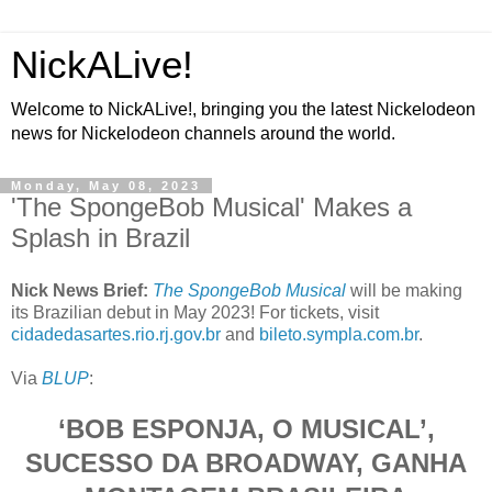
NickALive!
Welcome to NickALive!, bringing you the latest Nickelodeon
news for Nickelodeon channels around the world.
Monday, May 08, 2023
'The SpongeBob Musical' Makes a
Splash in Brazil
Nick News Brief:
The SpongeBob Musical
will be making
its Brazilian debut in May 2023! For tickets, visit
cidadedasartes.rio.rj.gov.br
and
bileto.sympla.com.br
.
Via
BLUP
:
‘BOB ESPONJA, O MUSICAL’,
SUCESSO DA BROADWAY, GANHA