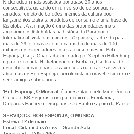
Nickelodeon mais assistida por quase 20 anos
consecutivos, gerando um universo de personagens
amados, repleto de bordões, memes da cultura pop,
lançamentos teatrais, produtos de consumo e uma base de
fãs global. A animação é uma das propriedades mais
amplamente distribuídas na história da Paramount
International, vista em mais de 170 países, traduzida para
mais de 29 idiomas e com uma média de mais de 100
milhões de espectadores totais a cada trimestre. Bob
Esponja, Calça Quadrada foi criado por Stephen Hillenburg
e produzido pela Nickelodeon em Burbank, Califórnia. O
desenho animado narra as aventuras náuticas e às vezes
absurdas de Bob Esponja, um otimista incurável e sincero e
seus amigos submarinos.
'Bob Esponja, O Musical'
é apresentado pelo Ministério da
Cultura e BB Seguros, com patrocínio da Eurofarma,
Drogarias Pacheco, Drogarias São Paulo e apoio da Panco.
SERVIÇO >> BOB ESPONJA, O MUSICAL
Estreia: 12 de maio
Local: Cidade das Artes -- Grande Sala
Temporada: 12/5 a 16/7