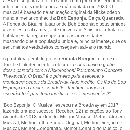
O Brasil se junta ao reino Unido como primeiros territórios
internacionais onde a peça será montada em 2023. O
musical é baseado na animação original da Nickelodeon
mundialmente conhecida:
Bob Esponja, Calça Quadrada
.
A Fenda do Biquíni, lugar onde Bob Esponja e seus amigos
vivem, está sob ameaça de um vulcão. A história retrata os
habitantes da região superando as adversidades,
mostrando que a população unida e, principalmente, que os
sentimentos verdadeiros conseguem salvar o mundo.
A produtora geral do projeto
Renata Borges
, à frente da
Touché Entretenimento, celebra:
" Tenho muito orgulho
dessa parceria com a Nickelodeon/ Paramount e Concord
Theatricals. O Brasil é o primeiro país a receber a
montagem depois da Broadway. Algo inédito. Os fãs de Bob
Esponja irão amar e os adultos também porque o
espetáculo é para toda família. E será inesquecível!"
'Bob Esponja, O Musical' estreou na Broadway em 2017,
fazendo grande sucesso. Recebeu 12 indicações ao Tony
Awards de 2018, incluindo: Melhor Musical, Melhor Ator em
Musical, Melhor Trilha Sonora Original, Melhor Direção de
Musical, Melhor Coreografia, Melhor Cenário de Musical e