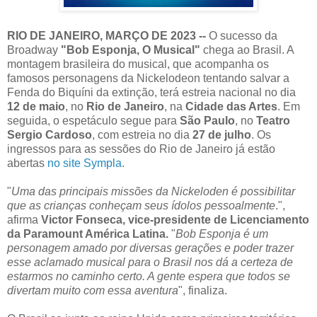
RIO DE JANEIRO, MARÇO DE 2023 --
O sucesso da
Broadway
"Bob Esponja, O Musical"
chega ao Brasil. A
montagem brasileira do musical, que acompanha os
famosos personagens da Nickelodeon tentando salvar a
Fenda do Biquíni da extinção, terá estreia nacional no dia
12 de maio
, no
Rio de Janeiro
, na
Cidade das Artes
. Em
seguida, o espetáculo segue para
São Paulo
, no
Teatro
Sergio Cardoso
, com estreia no dia
27 de julho
. Os
ingressos para as sessões do Rio de Janeiro já estão
abertas
no site Sympla
.
"
Uma das principais missões da Nickeloden é possibilitar
que as crianças conheçam seus ídolos pessoalmente
.",
afirma
Victor Fonseca, vice-presidente de Licenciamento
da Paramount América Latina.
"
Bob Esponja é um
personagem amado por diversas gerações e poder trazer
esse aclamado musical para o Brasil nos dá a certeza de
estarmos no caminho certo. A gente espera que todos se
divertam muito com essa aventura
", finaliza.