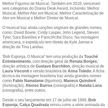
Melhor Figurino de Musical. Também em 2018, venceram
seis categorias do Drama Desk Award, incluindo: Melhor
Musical, Melhor Ator em Musical, Melhor Caracterização de
Ator em Musical e Melhor Diretor de Musical.
O musical traz ainda canções originais de grandes nomes,
como: David Bowie, Cindy Lauper, John Legend, Steven
Tyler, Sara Bareilles e Panic!At the Disco. Na montagem
americana, o espetáculo tem libreto de Kyle Jarrow e
direção de Tina Landau.
'Bob Esponja, O Musical' tem uma produção da
Touché
Entretenimento
, com direção geral de
Renata Borges
,
direção artística de
Gustavo Barchilon
, direção musical de
Laura Visconti
e versão brasileira de
Anna Toledo
. A ficha
técnica da montagem brasileira traz ainda grandes nomes
como
Fabio Namatame
(figurinos),
Maneco Quinderé
(iluminação),
Alonso Barros
(coreografia) e
Natalia Lana
(cenografia), entre outros.
Desde o seu lançamento em 17 de julho de 1999,
Bob
Esponja, Calça Quadrada
reinou como a série animada da