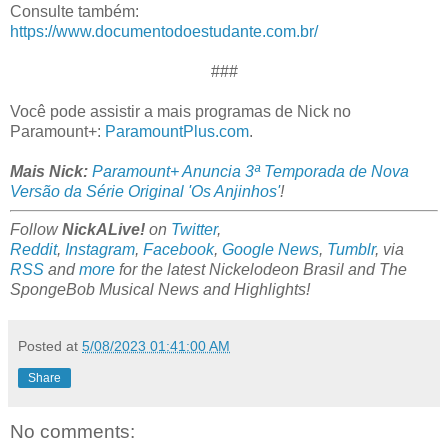
Consulte também:
https://www.documentodoestudante.com.br/
###
Você pode assistir a mais programas de Nick no
Paramount+:
ParamountPlus.com
.
Mais Nick:
Paramount+ Anuncia 3ª Temporada de Nova
Versão da Série Original 'Os Anjinhos'
!
Follow
NickALive!
on
Twitter
,
Reddit
,
Instagram
,
Facebook
,
Google News
,
Tumblr
,
via
RSS
and
more
for the latest
Nickelodeon Brasil and The
SpongeBob Musical News and Highlights!
Posted at
5/08/2023 01:41:00 AM
Share
No comments: