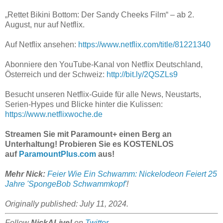
„Rettet Bikini Bottom: Der Sandy Cheeks Film“ – ab 2.
August, nur auf Netflix.
Auf Netflix ansehen:
https://www.netflix.com/title/81221340
Abonniere den YouTube-Kanal von Netflix Deutschland,
Österreich und der Schweiz:
http://bit.ly/2QSZLs9
Besucht unseren Netflix-Guide für alle News, Neustarts,
Serien-Hypes und Blicke hinter die Kulissen:
https://www.netflixwoche.de
Streamen Sie mit Paramount+ einen Berg an
Unterhaltung! Probieren Sie es KOSTENLOS
auf
ParamountPlus.com
aus!
Mehr Nick:
Feier Wie Ein Schwamm: Nickelodeon Feiert 25
Jahre 'SpongeBob Schwammkopf'
!
Originally published: July 11, 2024.
Follow
NickALive!
on
Twitter
,