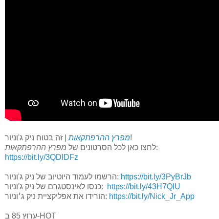
| זה בטוח ניק ג'וניור!
מפרץ ההרפתקאות
מפרץ ההרפתקאות
לחצו כאן לכל הסרטונים של
:
https://bit.ly/3QDlDFz
הרשמו לעמוד היוטיוב של ניק ג'וניור:
https://bit.ly/3PyBrJb
כנסו לאינסטגרם של ניק ג'וניור:
https://bit.ly/43H7QlU
הורידו את אפליקציית ניק ג׳וניור:
https://bit.ly/Nick_Jr_App
ערוץ 85 ב-HOT