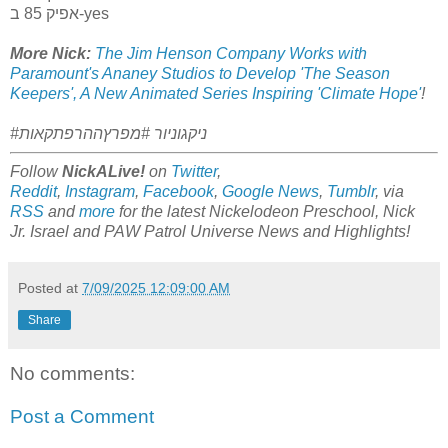
אפיק 85 ב-yes
More Nick:
The Jim Henson Company Works with
Paramount's Ananey Studios to Develop 'The Season
Keepers', A New Animated Series Inspiring 'Climate Hope'
!
#ניקגוניור #מפרץההרפתקאות
Follow
NickALive!
on
Twitter
,
Reddit
,
Instagram
,
Facebook
,
Google News
,
Tumblr
,
via
RSS
and
more
for the latest
Nickelodeon Preschool, Nick
Jr.
Israel and PAW Patrol Universe
News and Highlights!
Posted at
7/09/2025 12:09:00 AM
Share
No comments:
Post a Comment