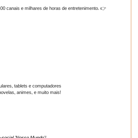
00 canais e milhares de horas de entretenimento. 👉
ulares, tablets e computadores
novelas, animes, e muito mais!
ró-social 'Nosso Mundo'
!