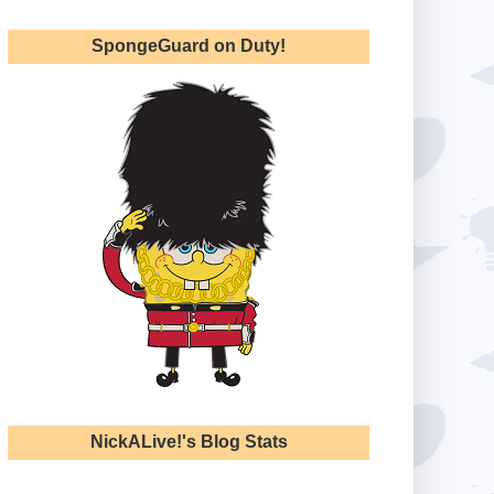
SpongeGuard on Duty!
NickALive!'s Blog Stats