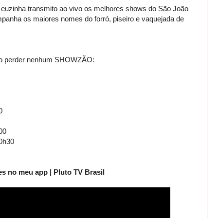
, euzinha transmito ao vivo os melhores shows do São João
anha os maiores nomes do forró, piseiro e vaquejada de
 não perder nenhum SHOWZÃO:
0
00
20h30
s no meu app | Pluto TV Brasil