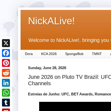
NickALive!
Welcome to NickALive!, bringing you 
X
Dora
KCA 2026
SpongeBob
TMNT
F
Sunday, June 28, 2026
a
P
June 2026 on Pluto TV Brazil: U
c
i
R
Channels
e
n
e
L
b
Estreias de Junho: UFC, BET Awards, Romance e
t
d
i
o
W
e
d
n
o
h
r
T