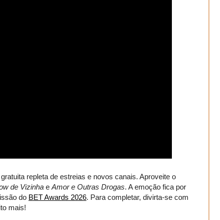
tuita repleta de estreias e novos canais. Aproveite o
ow de Vizinha
e
Amor e Outras Drogas
. A emoção fica por
issão do
BET Awards 2026
. Para completar, divirta-se com
to mais!