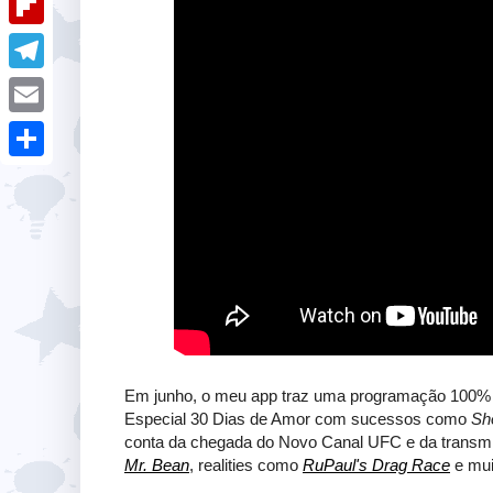
i
k
k
a
e
u
t
F
e
t
s
m
l
d
T
s
t
b
i
I
e
A
E
l
p
n
l
p
m
r
S
b
e
p
a
h
o
g
i
a
a
r
l
r
r
a
e
d
m
Em junho, o meu app traz uma programação 100% gra
Especial 30 Dias de Amor com sucessos como
Sh
conta da chegada do Novo Canal UFC e da transm
Mr. Bean
, realities como
RuPaul's Drag Race
e mui