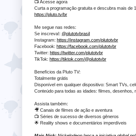
📺 Acesse agora
Curta a programação gratuita e descubra mais de 1
https://pluto.tv/br
Me segue nas redes:
Se inscreva!:
@plutotvbrasil
Instagram:
https://instagram.com/plutotvbr
Facebook:
https://facebook.com/plutotvbr
Twitter:
https://twitter.com/plutotvbr
TikTok:
https://tiktok.com/@plutotvbr
Benefícios da Pluto TV:
Totalmente grátis
Disponível em qualquer dispositivo: Smart TVs, cel
Conteúdo para todas as idades: filmes, desenhos, 
Assista também:
🎥 Canais de filmes de ação e aventura
📺 Séries de sucesso de diversos gêneros
🌟 Reality shows e documentários imperdíveis
Mais Nick:
Nickelodeon lança a iniciativa global p