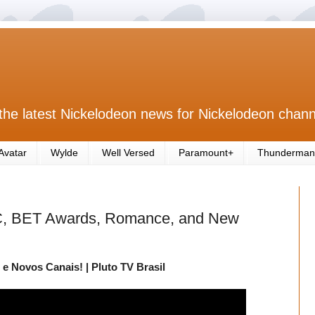
the latest Nickelodeon news for Nickelodeon chann
Avatar
Wylde
Well Versed
Paramount+
Thunderman
FC, BET Awards, Romance, and New
 Novos Canais! | Pluto TV Brasil