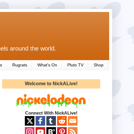
els around the world.
s
Rugrats
What's On
Pluto TV
Shop
Welcome to NickALive!
Connect With NickALive!