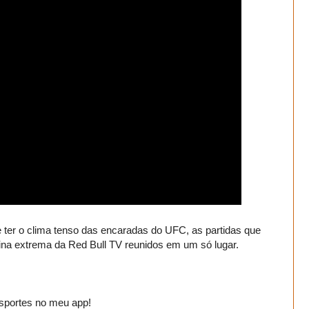
e ter o clima tenso das encaradas do UFC, as partidas que
lina extrema da Red Bull TV reunidos em um só lugar.
esportes no meu app!