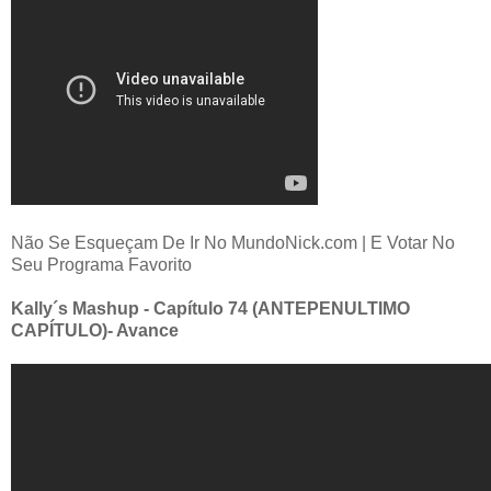
Não Se Esqueçam De Ir No MundoNick.com | E Votar No
Seu Programa Favorito
Kally´s Mashup - Capítulo 74 (ANTEPENULTIMO
CAPÍTULO)- Avance