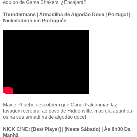
equipo de Game Shakers! ¿Encajará?
Thundermans | Armadilha de Algodão Doce | Portugal |
Nickelodeon em Português
Max e Phoebe descobrem que Candi Falconman faz
lavagem cerebral ao povo de Hiddenville, mas ela apanhou-
os na sua armadilha de algodão doce!
NICK CINE: [Best Player] | (Neste Sábado) | Às 8h00 Da
Manhã