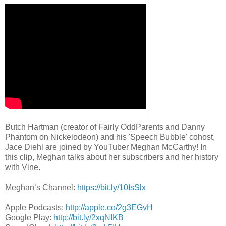
Butch Hartman (creator of Fairly OddParents and Danny
Phantom on Nickelodeon) and his 'Speech Bubble' cohost,
Jace Diehl are joined by YouTuber Meghan McCarthy! In
this clip, Meghan talks about her subscribers and her history
with Vine.
Meghan’s Channel:
https://bit.ly/10IsSlx
Apple Podcasts:
http://apple.co/2g3EGvH
Google Play:
http://bit.ly/2xqNIKB