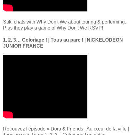
Suki chats with Why Don't We about touring & performing.
Plus they play a game of Why Don't We RSVP!
1, 2, 3… Coloriage ! | Tous au parc ! | NICKELODEON
JUNIOR FRANCE
Retrouvez l'épisode « Dora & Friends : Au cœur de la ville |
Tous au parc ! » de 1, 2, 3... Coloriage ! en entier.