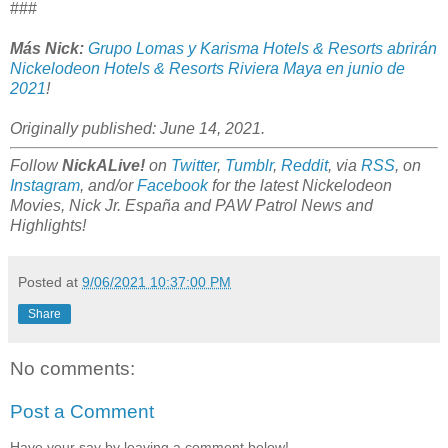
###
Más Nick
:
Grupo Lomas y Karisma Hotels & Resorts abrirán
Nickelodeon Hotels & Resorts Riviera Maya en junio de
2021
!
Originally published: June 14, 2021.
Follow
NickALive!
on
Twitter
,
Tumblr
,
Reddit
, via
RSS
, on
Instagram
, and/or
Facebook
for the latest Nickelodeon
Movies, Nick Jr.
España and PAW Patrol News and
Highlights!
Posted at
9/06/2021 10:37:00 PM
Share
No comments:
Post a Comment
Have your say by leaving a comment below!