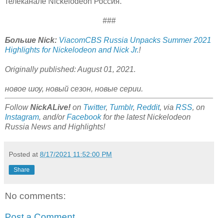
телеканале Nickelodeon Россия.
###
Больше Nick:
ViacomCBS Russia Unpacks Summer 2021
Highlights for Nickelodeon and Nick Jr.
!
Originally published: August 01, 2021.
новое шоу, новый сезон, новые серии.
Follow
NickALive!
on
Twitter
,
Tumblr
,
Reddit
, via
RSS
, on
Instagram
, and/or
Facebook
for the latest Nickelodeon
Russia News and Highlights!
Posted at
8/17/2021 11:52:00 PM
Share
No comments:
Post a Comment