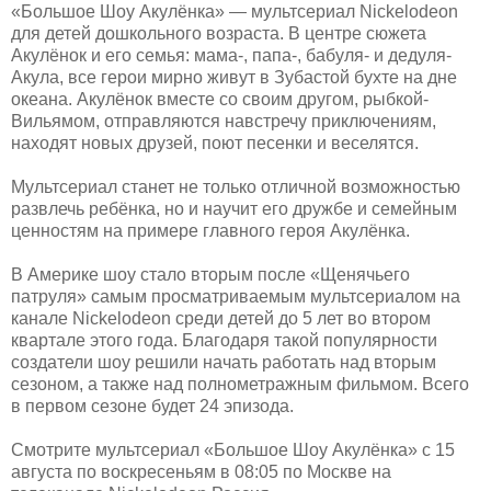
«Большое Шоу Акулёнка» — мультсериал Nickelodeon
для детей дошкольного возраста. В центре сюжета
Акулёнок и его семья: мама-, папа-, бабуля- и дедуля-
Акула, все герои мирно живут в Зубастой бухте на дне
океана. Акулёнок вместе со своим другом, рыбкой-
Вильямом, отправляются навстречу приключениям,
находят новых друзей, поют песенки и веселятся.
Мультсериал станет не только отличной возможностью
развлечь ребёнка, но и научит его дружбе и семейным
ценностям на примере главного героя Акулёнка.
В Америке шоу стало вторым после «Щенячьего
патруля» самым просматриваемым мультсериалом на
канале Nickelodeon среди детей до 5 лет во втором
квартале этого года. Благодаря такой популярности
создатели шоу решили начать работать над вторым
сезоном, а также над полнометражным фильмом. Всего
в первом сезоне будет 24 эпизода.
Смотрите мультсериал «Большое Шоу Акулёнка» с 15
августа по воскресеньям в 08:05 по Москве на