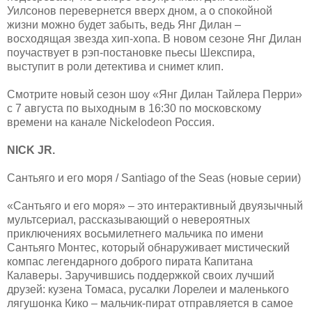
Уилсонов перевернется вверх дном, а о спокойной
жизни можно будет забыть, ведь Янг Дилан –
восходящая звезда хип-хопа. В новом сезоне Янг Дилан
поучаствует в рэп-постановке пьесы Шекспира,
выступит в роли детектива и снимет клип.
Смотрите новый сезон шоу «Янг Дилан Тайлера Перри»
с 7 августа по выходным в 16:30 по московскому
времени на канале Nickelodeon Россия.
NICK JR.
Сантьяго и его моря / Santiago of the Seas (новые серии)
«Сантьяго и его моря» – это интерактивный двуязычный
мультсериал, рассказывающий о невероятных
приключениях восьмилетнего мальчика по имени
Сантьяго Монтес, который обнаруживает мистический
компас легендарного доброго пирата Капитана
Калаверы. Заручившись поддержкой своих лучший
друзей: кузена Томаса, русалки Лорелеи и маленького
лягушонка Кико – мальчик-пират отправляется в самое