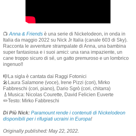
📺
Anna & Friends
è una serie di Nickelodeon, in onda in
Italia da maggio 2022 su Nick Jr Italia (canale 603 di Sky).
Racconta le avventure strampalate di Anna, una bambina
super fantasiosa e i suoi amici: una rana impaziente, un
cane troppo sicuro di sé, un gatto premuroso e un lombrico
ingenuo!!
🎼La sigla è cantata dai Raggi Fotonici
🎤Laura Salamone (voce), Irene Pizzi (cori), Mirko
Fabbreschi (cori, piano), Dario Sgrò (cori, chitarra)
🎸Musica: Nicolas Courette, David Felicien Euverte
✏️Testo: Mirko Fabbreschi
Di Più Nick:
Paramount rende i contenuti di Nickelodeon
disponibili per i rifugiati ucraini in Europa
!
Originally published: May 22, 2022.